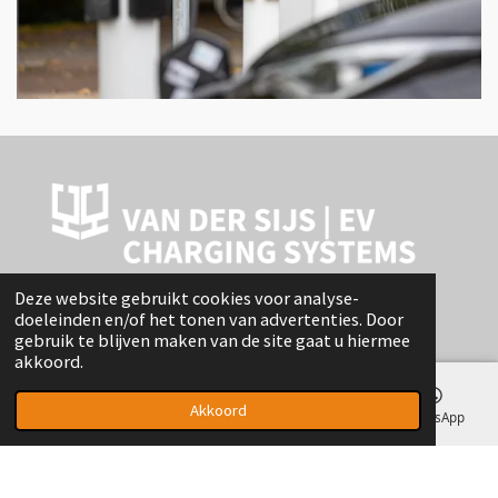
Deze website gebruikt cookies voor analyse-
doeleinden en/of het tonen van advertenties. Door
gebruik te blijven maken van de site gaat u hiermee
Veldzigt 3
akkoord.
3454 PW Utrecht
Akkoord
E-mailadres
Telefoonnummer
Kaart
WhatsApp
+31
343 595 090
verkoop@vdsijs.nl