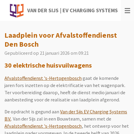
Ga
VAN DER SIJS | EV CHARGING SYSTEMS
direct
naar
de
Laadplein voor Afvalstoffendienst
hoofdinhoud
Den Bosch
Gepubliceerd op 21 januari 2026 om 09:21
30 elektrische huisvuilwagens
Afvalstoffendienst 's-Hertogenbosch
gaat de komende
jaren fors inzetten op de elektrificatie van het wagenpark.
Ter voorbereiding daarop, heeft de dienst medio januari de
aanbesteding voor de realisatie van laadplein afgerond.
De opdracht is gegund aan
Van der Sijs EV Charging Systems
B.V.
. Van der Sijs zal in een Bouwteam, samen met de
Afvalstoffendienst 's-Hertogenbosch
, het ontwerp voor het
laadplein nader vormgeven. In de tweede helft van 2026