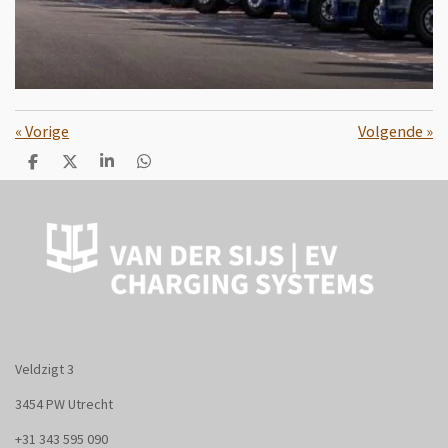
«
Vorige
Volgende
»
D
D
S
D
e
e
h
e
l
e
a
l
e
l
r
e
n
e
n
Veldzigt 3
3454 PW Utrecht
+31
343 595 090