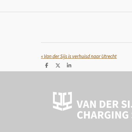
«
Van der Sijs is verhuisd naar Utrecht
D
D
S
e
e
h
l
e
a
e
l
r
n
e