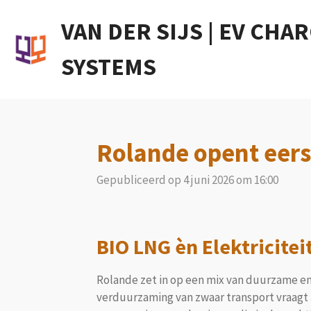
Ga
VAN DER SIJS | EV CHA
direct
naar
SYSTEMS
de
hoofdinhoud
Rolande opent eerst
Gepubliceerd op 4 juni 2026 om 16:00
BIO LNG èn Elektricitei
Rolande zet in op een mix van duurzame en
verduurzaming van zwaar transport vraagt 