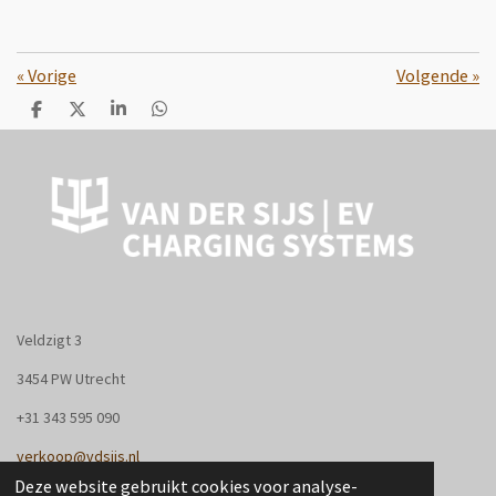
«
Vorige
Volgende
»
D
D
S
D
e
e
h
e
l
e
a
l
e
l
r
e
n
e
n
Veldzigt 3
3454 PW Utrecht
+31
343 595 090
verkoop@vdsijs.nl
Deze website gebruikt cookies voor analyse-